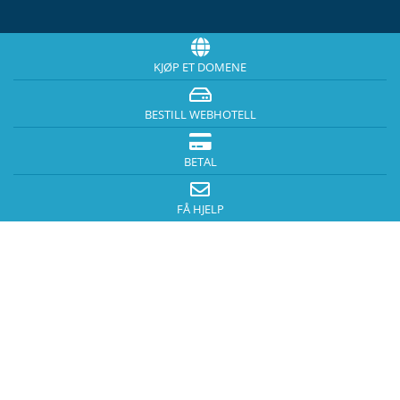
KJØP ET DOMENE
BESTILL WEBHOTELL
BETAL
FÅ HJELP