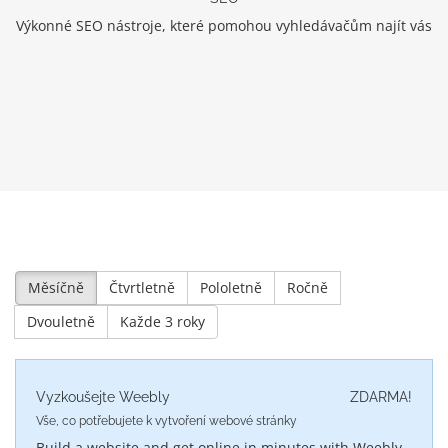
Výkonné SEO nástroje, které pomohou vyhledávačům najít vás
Měsíčně
Čtvrtletně
Pololetně
Ročně
Dvouletně
Každe 3 roky
Vyzkoušejte Weebly
ZDARMA!
Vše, co potřebujete k vytvoření webové stránky
Build a website and get online in minutes with Weebly.