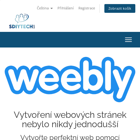
Čeština
Přihlášení
Registrace
Zobrazit košík
Přep
navig
Vytvoření webových stránek
nebylo nikdy jednodušší
Vytvořte perfektní web pomocí